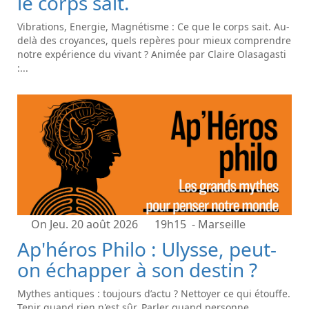
le corps sait.
Vibrations, Energie, Magnétisme : Ce que le corps sait. Au-
delà des croyances, quels repères pour mieux comprendre
notre expérience du vivant ? Animée par Claire Olasagasti
:...
On Jeu. 20 août 2026
19h15
- Marseille
Ap'héros Philo : Ulysse, peut-
on échapper à son destin ?
Mythes antiques : toujours d’actu ? Nettoyer ce qui étouffe.
Tenir quand rien n'est sûr. Parler quand personne