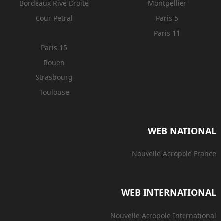
Bordeaux Rive Droite
Montpellier
Cour Petral
Paris 5
Paris 11
Paris 15
Rouen
Strasbourg
Toulouse
WEB NATIONAL
Nouvelle Acropole France
WEB INTERNATIONAL
Nouvelle Acropole International