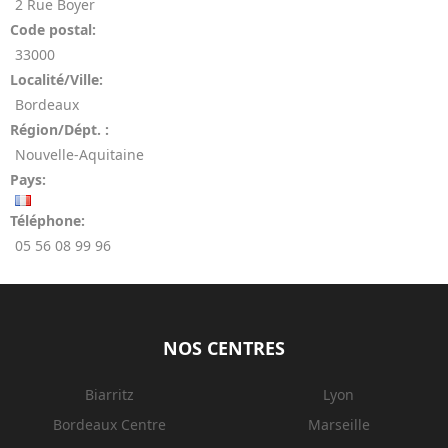
2 Rue Boyer
Code postal:
33000
Localité/Ville:
Bordeaux
Région/Dépt. :
Nouvelle-Aquitaine
Pays:
Téléphone:
05 56 08 99 96
NOS CENTRES
Biarritz
Lyon
Bordeaux Centre
Marseille