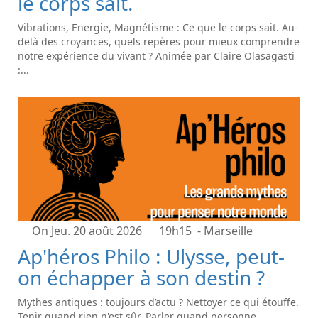
le corps sait.
Vibrations, Energie, Magnétisme : Ce que le corps sait. Au-
delà des croyances, quels repères pour mieux comprendre
notre expérience du vivant ? Animée par Claire Olasagasti
:...
On Jeu. 20 août 2026
19h15
- Marseille
Ap'héros Philo : Ulysse, peut-
on échapper à son destin ?
Mythes antiques : toujours d’actu ? Nettoyer ce qui étouffe.
Tenir quand rien n'est sûr. Parler quand personne