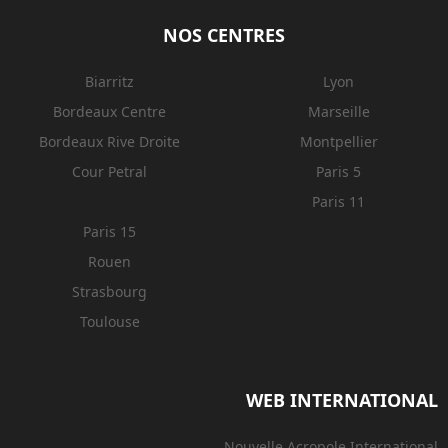
NOS CENTRES
Biarritz
Lyon
Bordeaux Centre
Marseille
Bordeaux Rive Droite
Montpellier
Cour Petral
Paris 5
Paris 11
Paris 15
Rouen
Strasbourg
Toulouse
WEB INTERNATIONAL
Nouvelle Acropole International