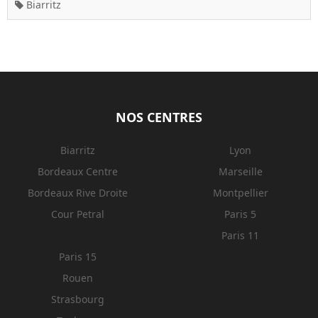
Biarritz
NOS CENTRES
Biarritz
Lyon
Bordeaux Centre
Marseille
Bordeaux Rive Droite
Montpellier
Cour Petral
Paris 5
Paris 11
Paris 15
Rouen
Strasbourg