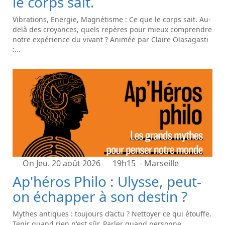
le corps sait.
Vibrations, Energie, Magnétisme : Ce que le corps sait. Au-
delà des croyances, quels repères pour mieux comprendre
notre expérience du vivant ? Animée par Claire Olasagasti
:...
On Jeu. 20 août 2026
19h15
- Marseille
Ap'héros Philo : Ulysse, peut-
on échapper à son destin ?
Mythes antiques : toujours d’actu ? Nettoyer ce qui étouffe.
Tenir quand rien n'est sûr. Parler quand personne